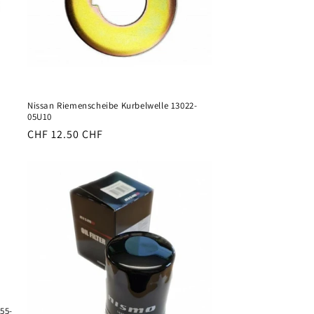
Nissan Riemenscheibe Kurbelwelle 13022-
05U10
Normaler
CHF 12.50 CHF
Preis
55-