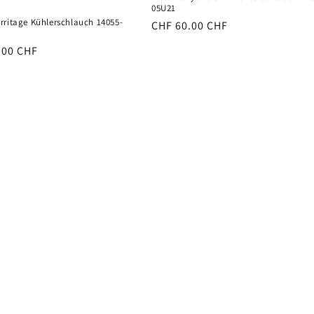
05U21
rritage Kühlerschlauch 14055-
Normaler
CHF 60.00 CHF
Preis
er
.00 CHF