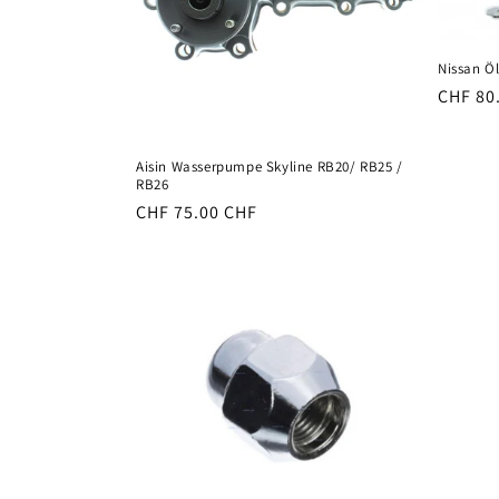
r
Nissan Ö
i
Normal
CHF 80
Preis
e
Aisin Wasserpumpe Skyline RB20/ RB25 /
RB26
:
Normaler
CHF 75.00 CHF
Preis