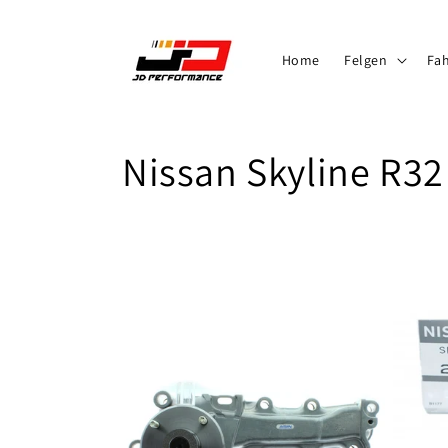
Direkt
zum
Inhalt
Home
Felgen
Fa
K
Nissan Skyline R32
a
t
e
g
o