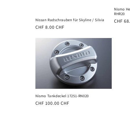
Nismo He
RHR20
Nissan Radschrauben für Skyline / Silvia
Normal
CHF 68
Normaler
CHF 8.00 CHF
Preis
Preis
Nismo Tankdeckel 17251-RN020
Normaler
CHF 100.00 CHF
Preis