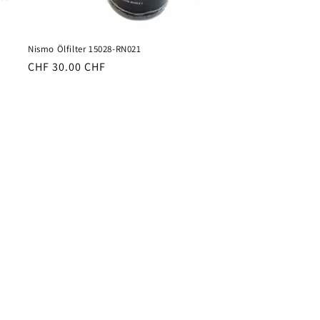
Nismo Ölfilter 15028-RN021
Normaler
CHF 30.00 CHF
Preis