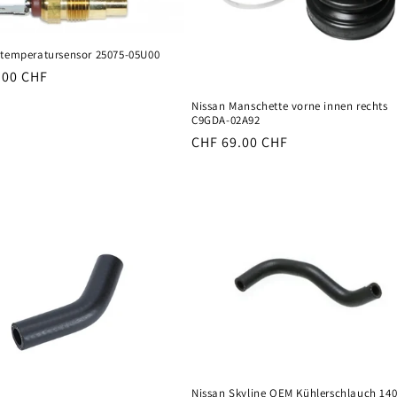
ltemperatursensor 25075-05U00
er
.00 CHF
Nissan Manschette vorne innen rechts
C9GDA-02A92
Normaler
CHF 69.00 CHF
Preis
Nissan Skyline OEM Kühlerschlauch 140