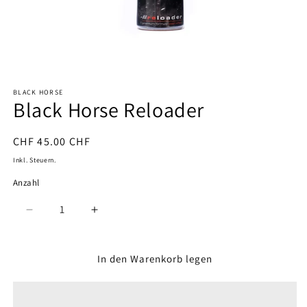
Medien
1
BLACK HORSE
in
Black Horse Reloader
Modal
öffnen
Normaler
CHF 45.00 CHF
Preis
Inkl. Steuern.
Anzahl
Anzahl
Verringere
Erhöhe
die
die
Menge
Menge
für
für
In den Warenkorb legen
Black
Black
Horse
Horse
Reloader
Reloader