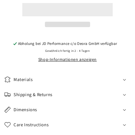
CVR1
CVR1
20x10
20x10
ET25
ET25
5x112
5x112
Brushed
Brushed
Bronze
Bronze
Abholung bei
JD Performance c/o Deora GmbH
verfügbar
Gewöhnlich fertig in 2 - 4 Tagen
Shop-Informationen anzeigen
Materials
Shipping & Returns
Dimensions
Care Instructions