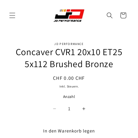
Direkt
zum
Inhalt
Warenkorb
JD PERFORMANCE
oduktinformationen
Concaver CVR1 20x10 ET25
ringen
5x112 Brushed Bronze
Normaler
CHF 0.00 CHF
Preis
Inkl. Steuern.
Anzahl
Anzahl
Verringere
Erhöhe
die
die
Menge
Menge
für
für
In den Warenkorb legen
Concaver
Concaver