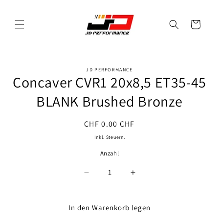
Direkt
zum
Inhalt
Warenkorb
JD PERFORMANCE
oduktinformationen
Concaver CVR1 20x8,5 ET35-45
ringen
BLANK Brushed Bronze
Normaler
CHF 0.00 CHF
Preis
Inkl. Steuern.
Anzahl
Anzahl
Verringere
Erhöhe
die
die
Menge
Menge
für
für
In den Warenkorb legen
Concaver
Concaver