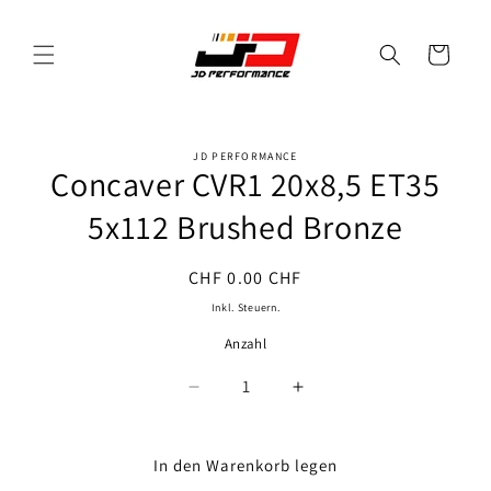
Direkt
zum
Inhalt
Warenkorb
JD PERFORMANCE
oduktinformationen
Concaver CVR1 20x8,5 ET35
ringen
5x112 Brushed Bronze
Normaler
CHF 0.00 CHF
Preis
Inkl. Steuern.
Anzahl
Anzahl
Verringere
Erhöhe
die
die
Menge
Menge
für
für
In den Warenkorb legen
Concaver
Concaver