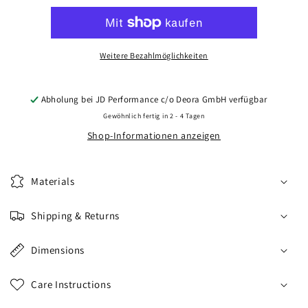
CVR1
CVR1
20x8,5
20x8,5
ET35
ET35
5x112
5x112
Weitere Bezahlmöglichkeiten
Brushed
Brushed
Bronze
Bronze
Abholung bei
JD Performance c/o Deora GmbH
verfügbar
Gewöhnlich fertig in 2 - 4 Tagen
Shop-Informationen anzeigen
Materials
Shipping & Returns
Dimensions
Care Instructions