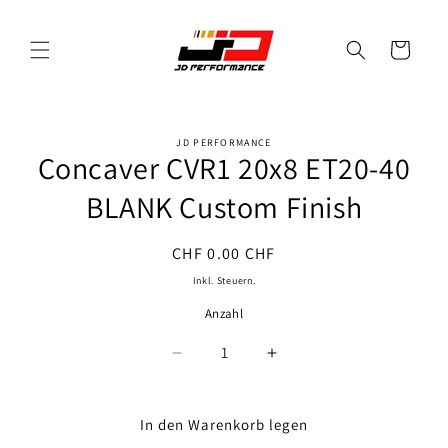
Direkt
zum
Inhalt
Warenkorb
JD PERFORMANCE
oduktinformationen
Concaver CVR1 20x8 ET20-40
ringen
BLANK Custom Finish
Normaler
CHF 0.00 CHF
Preis
Inkl. Steuern.
Anzahl
Anzahl
Verringere
Erhöhe
die
die
Menge
Menge
für
für
In den Warenkorb legen
Concaver
Concaver