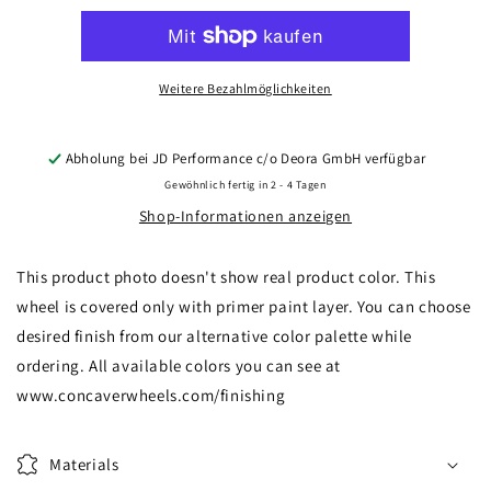
CVR1
CVR1
20x8
20x8
ET20-
ET20-
40
40
Weitere Bezahlmöglichkeiten
BLANK
BLANK
Custom
Custom
Finish
Finish
Abholung bei
JD Performance c/o Deora GmbH
verfügbar
Gewöhnlich fertig in 2 - 4 Tagen
Shop-Informationen anzeigen
This product photo doesn't show real product color. This
wheel is covered only with primer paint layer. You can choose
desired finish from our alternative color palette while
ordering. All available colors you can see at
www.concaverwheels.com/finishing
Materials