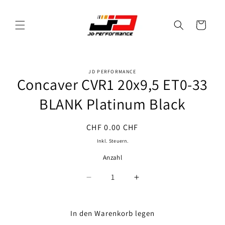
Direkt
zum
Inhalt
Warenkorb
JD PERFORMANCE
oduktinformationen
Concaver CVR1 20x9,5 ET0-33
ringen
BLANK Platinum Black
Normaler
CHF 0.00 CHF
Preis
Inkl. Steuern.
Anzahl
Anzahl
Verringere
Erhöhe
die
die
Menge
Menge
für
für
In den Warenkorb legen
Concaver
Concaver