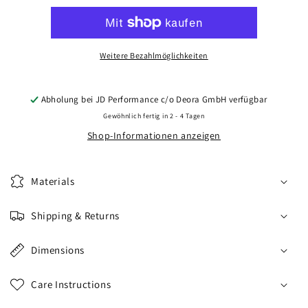
CVR1
CVR1
20x9,5
20x9,5
ET0-
ET0-
33
33
Weitere Bezahlmöglichkeiten
BLANK
BLANK
Platinum
Platinum
Black
Black
Abholung bei
JD Performance c/o Deora GmbH
verfügbar
Gewöhnlich fertig in 2 - 4 Tagen
Shop-Informationen anzeigen
Materials
Shipping & Returns
Dimensions
Care Instructions