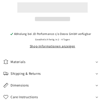
CVR1
CVR1
20x9
20x9
ET20-
ET20-
35
35
BLANK
BLANK
Brushed
Brushed
Titanium
Titanium
Abholung bei
JD Performance c/o Deora GmbH
verfügbar
Gewöhnlich fertig in 2 - 4 Tagen
Shop-Informationen anzeigen
Materials
Shipping & Returns
Dimensions
Care Instructions