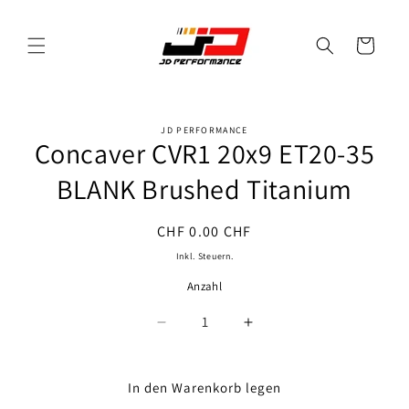
Direkt
zum
Inhalt
Warenkorb
JD PERFORMANCE
oduktinformationen
Concaver CVR1 20x9 ET20-35
ringen
BLANK Brushed Titanium
Normaler
CHF 0.00 CHF
Preis
Inkl. Steuern.
Anzahl
Anzahl
Verringere
Erhöhe
die
die
Menge
Menge
für
für
In den Warenkorb legen
Concaver
Concaver