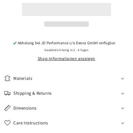
CVR1
CVR1
22x10
22x10
ET20-
ET20-
64
64
BLANK
BLANK
Double
Double
Tinted
Tinted
Abholung bei
JD Performance c/o Deora GmbH
verfügbar
Black
Black
Gewöhnlich fertig in 2 - 4 Tagen
Shop-Informationen anzeigen
Materials
Shipping & Returns
Dimensions
Care Instructions