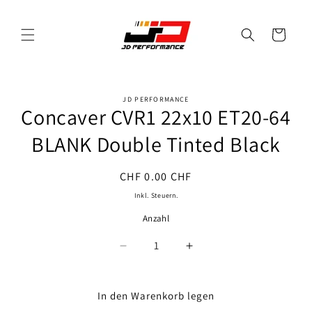
Direkt
zum
Inhalt
Warenkorb
JD PERFORMANCE
oduktinformationen
Concaver CVR1 22x10 ET20-64
ringen
BLANK Double Tinted Black
Normaler
CHF 0.00 CHF
Preis
Inkl. Steuern.
Anzahl
Anzahl
Verringere
Erhöhe
die
die
Menge
Menge
für
für
In den Warenkorb legen
Concaver
Concaver