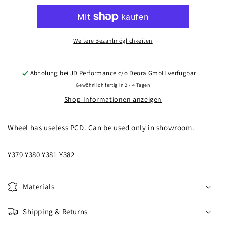
CVR1
CVR1
22x11
22x11
Carbon
Carbon
Graphite
Graphite
Weitere Bezahlmöglichkeiten
Abholung bei
JD Performance c/o Deora GmbH
verfügbar
Gewöhnlich fertig in 2 - 4 Tagen
Shop-Informationen anzeigen
Wheel has useless PCD. Can be used only in showroom.
Y379 Y380 Y381 Y382
Materials
Shipping & Returns