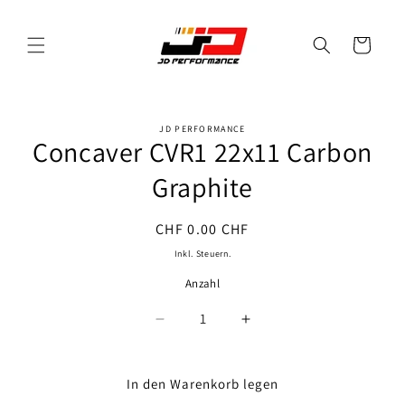
Direkt
zum
Inhalt
Warenkorb
JD PERFORMANCE
oduktinformationen
Concaver CVR1 22x11 Carbon
ringen
Graphite
Normaler
CHF 0.00 CHF
Preis
Inkl. Steuern.
Anzahl
Anzahl
Verringere
Erhöhe
die
die
Menge
Menge
für
für
In den Warenkorb legen
Concaver
Concaver