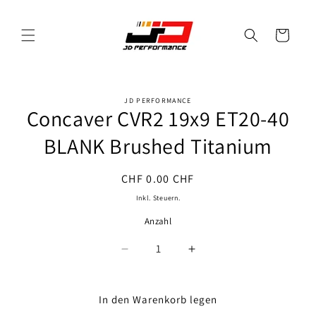
Direkt
zum
Inhalt
Warenkorb
JD PERFORMANCE
oduktinformationen
Concaver CVR2 19x9 ET20-40
ringen
BLANK Brushed Titanium
Normaler
CHF 0.00 CHF
Preis
Inkl. Steuern.
Anzahl
Anzahl
Verringere
Erhöhe
die
die
Menge
Menge
für
für
In den Warenkorb legen
Concaver
Concaver