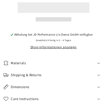
CVR2
CVR2
19x9
19x9
ET20-
ET20-
40
40
BLANK
BLANK
Brushed
Brushed
Titanium
Titanium
Abholung bei
JD Performance c/o Deora GmbH
verfügbar
Gewöhnlich fertig in 2 - 4 Tagen
Shop-Informationen anzeigen
Materials
Shipping & Returns
Dimensions
Care Instructions