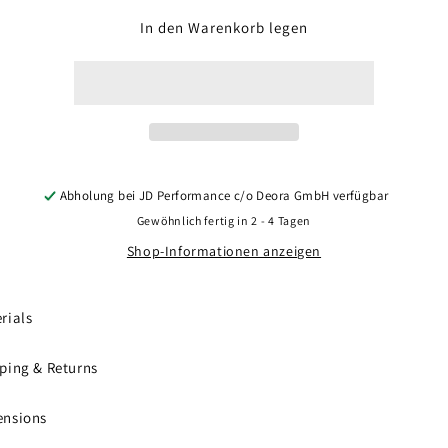
Menge
Menge
für
für
In den Warenkorb legen
Concaver
Concaver
CVR2
CVR2
21x11,5
21x11,5
ET17-
ET17-
59
59
BLANK
BLANK
Brushed
Brushed
Bronze
Bronze
Abholung bei
JD Performance c/o Deora GmbH
verfügbar
Gewöhnlich fertig in 2 - 4 Tagen
Shop-Informationen anzeigen
rials
ping & Returns
ensions