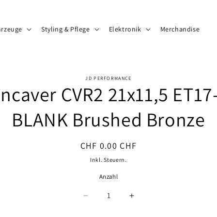
hrzeuge
Styling & Pflege
Elektronik
Merchandise
JD PERFORMANCE
ncaver CVR2 21x11,5 ET17
ormationen
BLANK Brushed Bronze
Normaler
CHF 0.00 CHF
Preis
Inkl. Steuern.
Anzahl
Anzahl
Verringere
Erhöhe
die
die