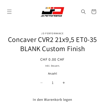
Direkt
zum
Inhalt
Warenkorb
JD PERFORMANCE
oduktinformationen
Concaver CVR2 21x9,5 ET0-35
ringen
BLANK Custom Finish
Normaler
CHF 0.00 CHF
Preis
Inkl. Steuern.
Anzahl
Anzahl
Verringere
Erhöhe
die
die
Menge
Menge
für
für
In den Warenkorb legen
Concaver
Concaver