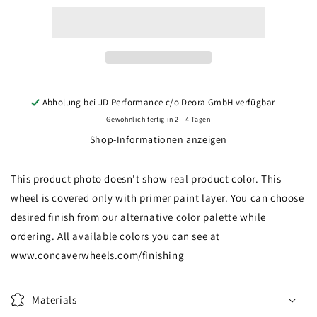
CVR2
CVR2
21x9,5
21x9,5
ET0-
ET0-
35
35
BLANK
BLANK
Custom
Custom
Finish
Finish
Abholung bei
JD Performance c/o Deora GmbH
verfügbar
Gewöhnlich fertig in 2 - 4 Tagen
Shop-Informationen anzeigen
This product photo doesn't show real product color. This
wheel is covered only with primer paint layer. You can choose
desired finish from our alternative color palette while
ordering. All available colors you can see at
www.concaverwheels.com/finishing
Materials