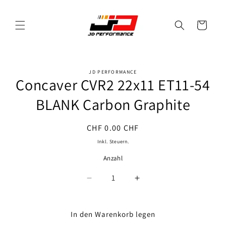
Direkt
zum
Inhalt
Warenkorb
JD PERFORMANCE
oduktinformationen
Concaver CVR2 22x11 ET11-54
ringen
BLANK Carbon Graphite
Normaler
CHF 0.00 CHF
Preis
Inkl. Steuern.
Anzahl
Anzahl
Verringere
Erhöhe
die
die
Menge
Menge
für
für
In den Warenkorb legen
Concaver
Concaver