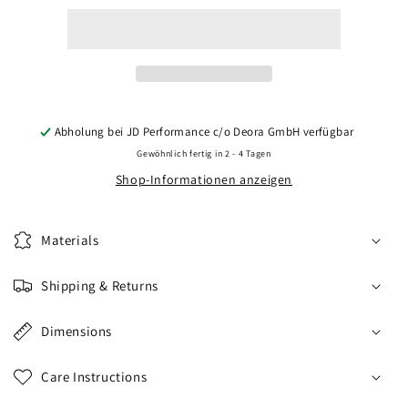
CVR2
CVR2
22x11
22x11
ET11-
ET11-
54
54
BLANK
BLANK
Carbon
Carbon
Graphite
Graphite
Abholung bei
JD Performance c/o Deora GmbH
verfügbar
Gewöhnlich fertig in 2 - 4 Tagen
Shop-Informationen anzeigen
Materials
Shipping & Returns
Dimensions
Care Instructions