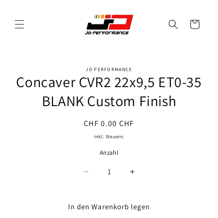
Direkt
zum
Inhalt
Warenkorb
JD PERFORMANCE
oduktinformationen
Concaver CVR2 22x9,5 ET0-35
ringen
BLANK Custom Finish
Normaler
CHF 0.00 CHF
Preis
Inkl. Steuern.
Anzahl
Anzahl
Verringere
Erhöhe
die
die
Menge
Menge
für
für
In den Warenkorb legen
Concaver
Concaver