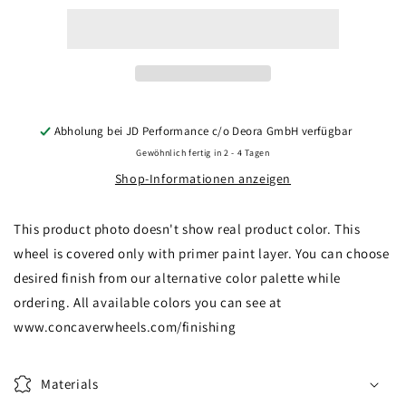
CVR2
CVR2
22x9,5
22x9,5
ET0-
ET0-
35
35
BLANK
BLANK
Custom
Custom
Finish
Finish
Abholung bei
JD Performance c/o Deora GmbH
verfügbar
Gewöhnlich fertig in 2 - 4 Tagen
Shop-Informationen anzeigen
This product photo doesn't show real product color. This
wheel is covered only with primer paint layer. You can choose
desired finish from our alternative color palette while
ordering. All available colors you can see at
www.concaverwheels.com/finishing
Materials