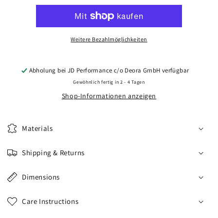
CVR3
CVR3
19x10
19x10
ET20-
ET20-
51
51
Weitere Bezahlmöglichkeiten
BLANK
BLANK
Brushed
Brushed
Bronze
Bronze
Abholung bei
JD Performance c/o Deora GmbH
verfügbar
Gewöhnlich fertig in 2 - 4 Tagen
Shop-Informationen anzeigen
Materials
Shipping & Returns
Dimensions
Care Instructions