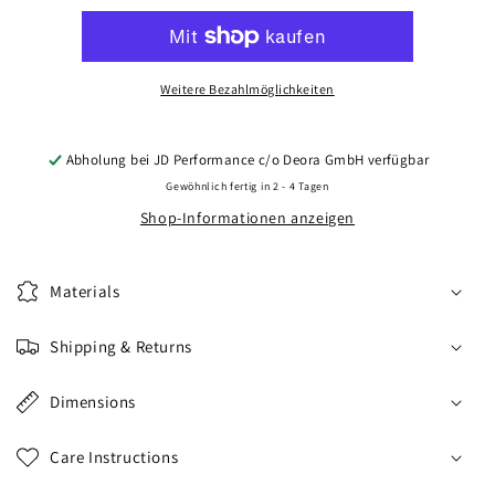
CVR3
CVR3
19x8,5
19x8,5
ET20-
ET20-
45
45
Weitere Bezahlmöglichkeiten
BLANK
BLANK
Carbon
Carbon
Graphite
Graphite
Abholung bei
JD Performance c/o Deora GmbH
verfügbar
Gewöhnlich fertig in 2 - 4 Tagen
Shop-Informationen anzeigen
Materials
Shipping & Returns
Dimensions
Care Instructions