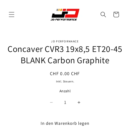
Direkt
zum
Inhalt
Warenkorb
JD PERFORMANCE
oduktinformationen
Concaver CVR3 19x8,5 ET20-45
ringen
BLANK Carbon Graphite
Normaler
CHF 0.00 CHF
Preis
Inkl. Steuern.
Anzahl
Anzahl
Verringere
Erhöhe
die
die
Menge
Menge
für
für
In den Warenkorb legen
Concaver
Concaver