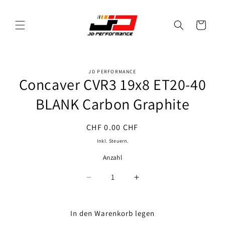
Direkt
zum
Inhalt
Warenkorb
JD PERFORMANCE
oduktinformationen
Concaver CVR3 19x8 ET20-40
ringen
BLANK Carbon Graphite
Normaler
CHF 0.00 CHF
Preis
Inkl. Steuern.
Anzahl
Anzahl
Verringere
Erhöhe
die
die
Menge
Menge
für
für
In den Warenkorb legen
Concaver
Concaver