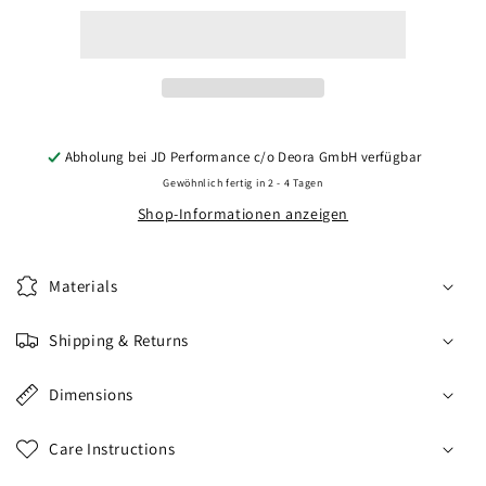
CVR3
CVR3
19x8
19x8
ET20-
ET20-
40
40
BLANK
BLANK
Carbon
Carbon
Graphite
Graphite
Abholung bei
JD Performance c/o Deora GmbH
verfügbar
Gewöhnlich fertig in 2 - 4 Tagen
Shop-Informationen anzeigen
Materials
Shipping & Returns
Dimensions
Care Instructions