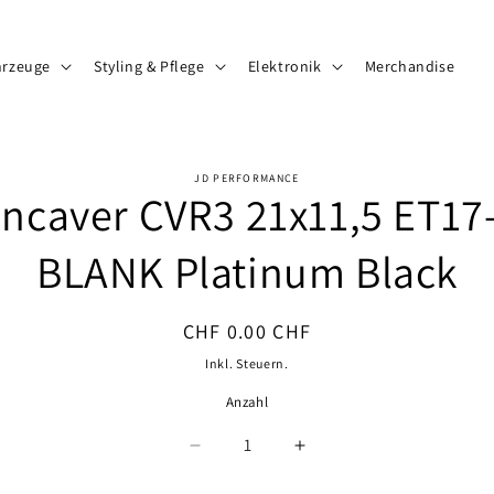
hrzeuge
Styling & Pflege
Elektronik
Merchandise
JD PERFORMANCE
ncaver CVR3 21x11,5 ET17
ormationen
BLANK Platinum Black
Normaler
CHF 0.00 CHF
Preis
Inkl. Steuern.
Anzahl
Anzahl
Verringere
Erhöhe
die
die