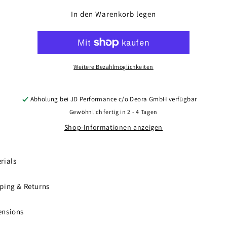
Menge
Menge
für
für
In den Warenkorb legen
Concaver
Concaver
CVR3
CVR3
21x11,5
21x11,5
ET17-
ET17-
59
59
Weitere Bezahlmöglichkeiten
BLANK
BLANK
Platinum
Platinum
Black
Black
Abholung bei
JD Performance c/o Deora GmbH
verfügbar
Gewöhnlich fertig in 2 - 4 Tagen
Shop-Informationen anzeigen
rials
ping & Returns
ensions