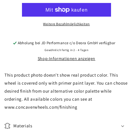
CVR3
CVR3
21x9,5
21x9,5
ET14-
ET14-
61
61
Weitere Bezahlmöglichkeiten
BLANK
BLANK
Custom
Custom
Finish
Finish
Abholung bei
JD Performance c/o Deora GmbH
verfügbar
Gewöhnlich fertig in 2 - 4 Tagen
Shop-Informationen anzeigen
This product photo doesn't show real product color. This
wheel is covered only with primer paint layer. You can choose
desired finish from our alternative color palette while
ordering. All available colors you can see at
www.concaverwheels.com/finishing
Materials