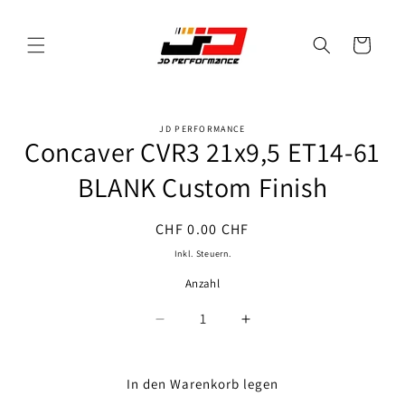
Direkt
zum
Inhalt
Warenkorb
JD PERFORMANCE
oduktinformationen
Concaver CVR3 21x9,5 ET14-61
ringen
BLANK Custom Finish
Normaler
CHF 0.00 CHF
Preis
Inkl. Steuern.
Anzahl
Anzahl
Verringere
Erhöhe
die
die
Menge
Menge
für
für
In den Warenkorb legen
Concaver
Concaver