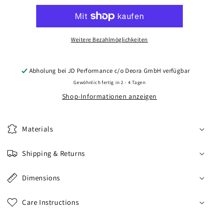
CVR4
CVR4
19x8,5
19x8,5
ET45
ET45
5x114,3
5x114,3
Weitere Bezahlmöglichkeiten
Carbon
Carbon
Graphite
Graphite
Abholung bei
JD Performance c/o Deora GmbH
verfügbar
Gewöhnlich fertig in 2 - 4 Tagen
Shop-Informationen anzeigen
Materials
Shipping & Returns
Dimensions
Care Instructions