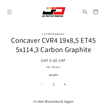
Direkt
zum
Inhalt
Warenkorb
JD PERFORMANCE
oduktinformationen
Concaver CVR4 19x8,5 ET45
ringen
5x114,3 Carbon Graphite
Normaler
CHF 0.00 CHF
Preis
Inkl. Steuern.
Anzahl
Anzahl
Verringere
Erhöhe
die
die
Menge
Menge
für
für
In den Warenkorb legen
Concaver
Concaver