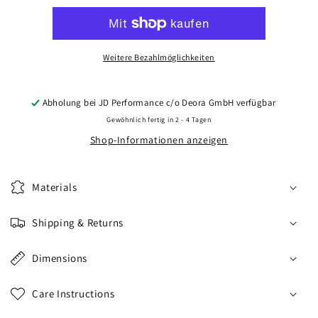
CVR4
CVR4
20x10,5
20x10,5
ET15-
ET15-
45
45
Weitere Bezahlmöglichkeiten
BLANK
BLANK
Platinum
Platinum
Black
Black
Abholung bei
JD Performance c/o Deora GmbH
verfügbar
Gewöhnlich fertig in 2 - 4 Tagen
Shop-Informationen anzeigen
Materials
Shipping & Returns
Dimensions
Care Instructions