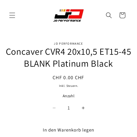
Direkt
zum
Inhalt
Warenkorb
JD PERFORMANCE
oduktinformationen
Concaver CVR4 20x10,5 ET15-45
ringen
BLANK Platinum Black
Normaler
CHF 0.00 CHF
Preis
Inkl. Steuern.
Anzahl
Anzahl
Verringere
Erhöhe
die
die
Menge
Menge
für
für
In den Warenkorb legen
Concaver
Concaver