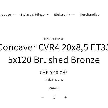
hrzeuge
Styling & Pflege
Elektronik
Merchandise
JD PERFORMANCE
Concaver CVR4 20x8,5 ET3
ormationen
5x120 Brushed Bronze
Normaler
CHF 0.00 CHF
Preis
Inkl. Steuern.
Anzahl
Anzahl
Verringere
Erhöhe
die
die