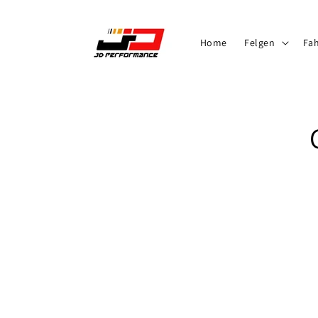
Direkt
zum
Inhalt
Home
Felgen
Fa
Zu
Produktinf
springen