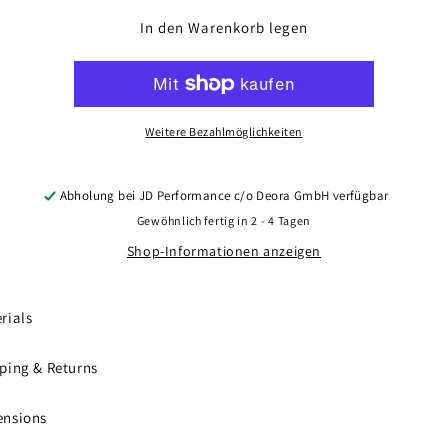
Menge
Menge
für
für
In den Warenkorb legen
Concaver
Concaver
CVR4
CVR4
20x8,5
20x8,5
ET35
ET35
5x120
5x120
Weitere Bezahlmöglichkeiten
Brushed
Brushed
Bronze
Bronze
Abholung bei
JD Performance c/o Deora GmbH
verfügbar
Gewöhnlich fertig in 2 - 4 Tagen
Shop-Informationen anzeigen
rials
ping & Returns
ensions