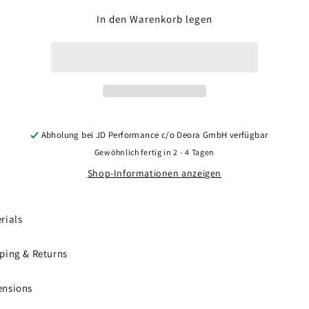
Menge
Menge
für
für
In den Warenkorb legen
Concaver
Concaver
CVR4
CVR4
20x8
20x8
ET40
ET40
5x112
5x112
Brushed
Brushed
Titanium
Titanium
Abholung bei
JD Performance c/o Deora GmbH
verfügbar
Gewöhnlich fertig in 2 - 4 Tagen
Shop-Informationen anzeigen
rials
ping & Returns
ensions