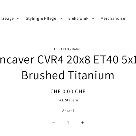
hrzeuge
Styling & Pflege
Elektronik
Merchandise
JD PERFORMANCE
ncaver CVR4 20x8 ET40 5x
ormationen
Brushed Titanium
Normaler
CHF 0.00 CHF
Preis
Inkl. Steuern.
Anzahl
Anzahl
Verringere
Erhöhe
die
die