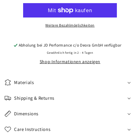
CVR4
CVR4
22x10,5
22x10,5
ET10-
ET10-
46
46
Weitere Bezahlmöglichkeiten
BLANK
BLANK
Brushed
Brushed
Titanium
Titanium
Abholung bei
JD Performance c/o Deora GmbH
verfügbar
Gewöhnlich fertig in 2 - 4 Tagen
Shop-Informationen anzeigen
Materials
Shipping & Returns
Dimensions
Care Instructions