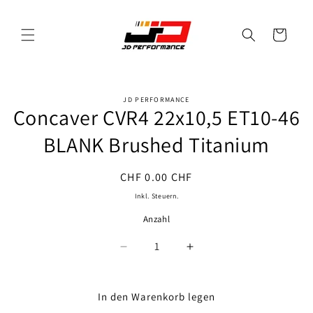
Direkt
zum
Inhalt
Warenkorb
JD PERFORMANCE
oduktinformationen
Concaver CVR4 22x10,5 ET10-46
ringen
BLANK Brushed Titanium
Normaler
CHF 0.00 CHF
Preis
Inkl. Steuern.
Anzahl
Anzahl
Verringere
Erhöhe
die
die
Menge
Menge
für
für
In den Warenkorb legen
Concaver
Concaver