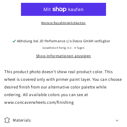
CVR4
CVR4
22x9
22x9
ET10-
ET10-
54
54
Weitere Bezahlmöglichkeiten
BLANK
BLANK
Custom
Custom
Finish
Finish
Abholung bei
JD Performance c/o Deora GmbH
verfügbar
Gewöhnlich fertig in 2 - 4 Tagen
Shop-Informationen anzeigen
This product photo doesn't show real product color. This
wheel is covered only with primer paint layer. You can choose
desired finish from our alternative color palette while
ordering. All available colors you can see at
www.concaverwheels.com/finishing
Materials