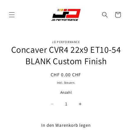
Direkt
zum
Inhalt
Warenkorb
JD PERFORMANCE
oduktinformationen
Concaver CVR4 22x9 ET10-54
ringen
BLANK Custom Finish
Normaler
CHF 0.00 CHF
Preis
Inkl. Steuern.
Anzahl
Anzahl
Verringere
Erhöhe
die
die
Menge
Menge
für
für
In den Warenkorb legen
Concaver
Concaver