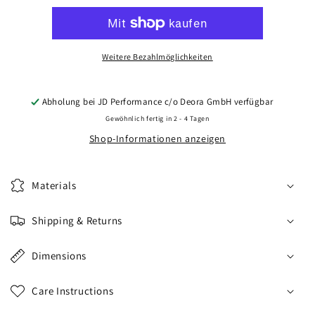
CVR5
CVR5
20x10,5
20x10,5
ET15-
ET15-
45
45
Weitere Bezahlmöglichkeiten
BLANK
BLANK
Carbon
Carbon
Graphite
Graphite
Abholung bei
JD Performance c/o Deora GmbH
verfügbar
Gewöhnlich fertig in 2 - 4 Tagen
Shop-Informationen anzeigen
Materials
Shipping & Returns
Dimensions
Care Instructions