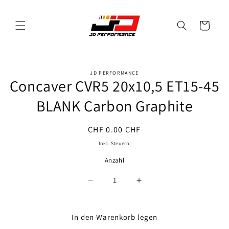
Direkt
zum
Inhalt
Warenkorb
JD PERFORMANCE
oduktinformationen
Concaver CVR5 20x10,5 ET15-45
ringen
BLANK Carbon Graphite
Normaler
CHF 0.00 CHF
Preis
Inkl. Steuern.
Anzahl
Anzahl
Verringere
Erhöhe
die
die
Menge
Menge
für
für
In den Warenkorb legen
Concaver
Concaver