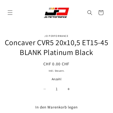
Direkt
zum
Inhalt
Warenkorb
JD PERFORMANCE
oduktinformationen
Concaver CVR5 20x10,5 ET15-45
ringen
BLANK Platinum Black
Normaler
CHF 0.00 CHF
Preis
Inkl. Steuern.
Anzahl
Anzahl
Verringere
Erhöhe
die
die
Menge
Menge
für
für
In den Warenkorb legen
Concaver
Concaver