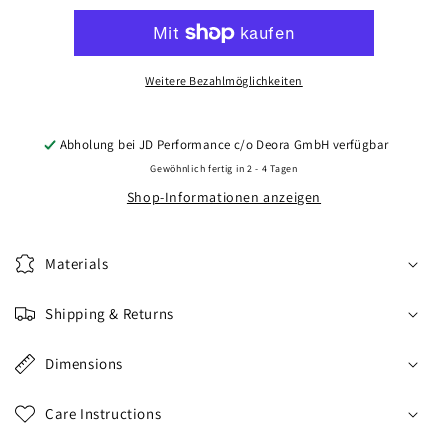
CVR5
CVR5
20x10,5
20x10,5
ET15-
ET15-
45
45
Weitere Bezahlmöglichkeiten
BLANK
BLANK
Platinum
Platinum
Black
Black
Abholung bei
JD Performance c/o Deora GmbH
verfügbar
Gewöhnlich fertig in 2 - 4 Tagen
Shop-Informationen anzeigen
Materials
Shipping & Returns
Dimensions
Care Instructions