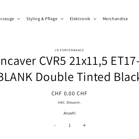
hrzeuge
Styling & Pflege
Elektronik
Merchandise
JD PERFORMANCE
ncaver CVR5 21x11,5 ET17
ormationen
BLANK Double Tinted Blac
Normaler
CHF 0.00 CHF
Preis
Inkl. Steuern.
Anzahl
Anzahl
Verringere
Erhöhe
die
die