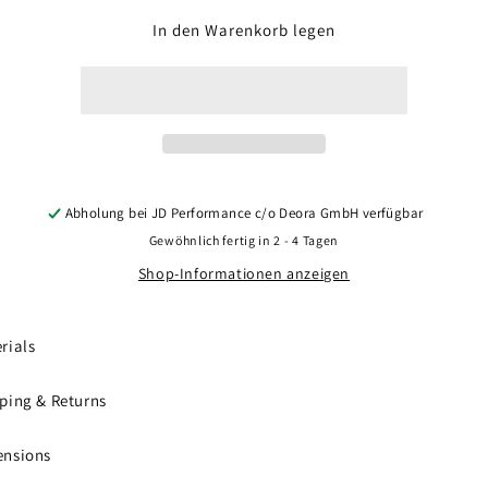
Menge
Menge
für
für
In den Warenkorb legen
Concaver
Concaver
CVR5
CVR5
21x11,5
21x11,5
ET17-
ET17-
59
59
BLANK
BLANK
Double
Double
Tinted
Tinted
Abholung bei
JD Performance c/o Deora GmbH
verfügbar
Black
Black
Gewöhnlich fertig in 2 - 4 Tagen
Shop-Informationen anzeigen
rials
ping & Returns
ensions