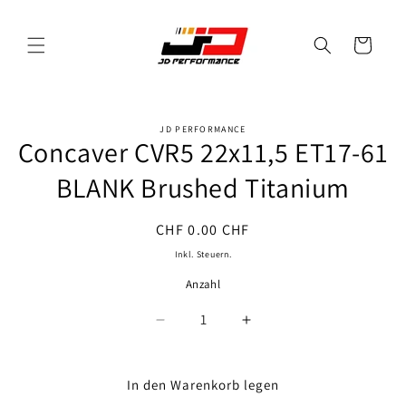
Direkt
zum
Inhalt
Warenkorb
JD PERFORMANCE
oduktinformationen
Concaver CVR5 22x11,5 ET17-61
ringen
BLANK Brushed Titanium
Normaler
CHF 0.00 CHF
Preis
Inkl. Steuern.
Anzahl
Anzahl
Verringere
Erhöhe
die
die
Menge
Menge
für
für
In den Warenkorb legen
Concaver
Concaver