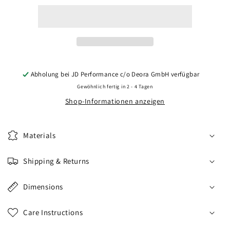
CVR5
CVR5
22x11,5
22x11,5
ET17-
ET17-
61
61
BLANK
BLANK
Brushed
Brushed
Titanium
Titanium
Abholung bei
JD Performance c/o Deora GmbH
verfügbar
Gewöhnlich fertig in 2 - 4 Tagen
Shop-Informationen anzeigen
Materials
Shipping & Returns
Dimensions
Care Instructions