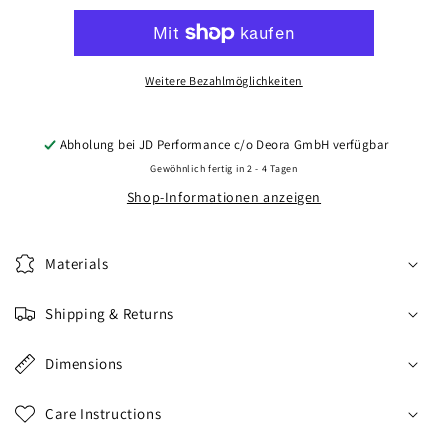
CVR6
CVR6
19x9
19x9
ET20-
ET20-
51
51
Weitere Bezahlmöglichkeiten
BLANK
BLANK
Brushed
Brushed
Titanium
Titanium
Abholung bei
JD Performance c/o Deora GmbH
verfügbar
Gewöhnlich fertig in 2 - 4 Tagen
Shop-Informationen anzeigen
Materials
Shipping & Returns
Dimensions
Care Instructions