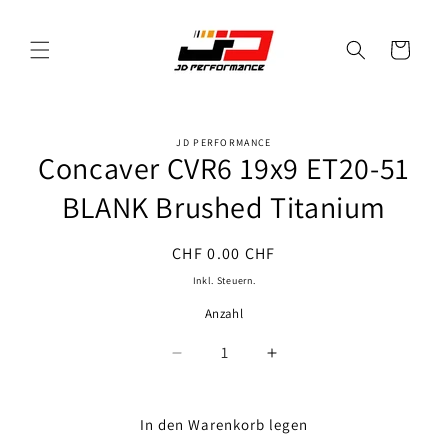
Direkt
zum
Inhalt
Warenkorb
JD PERFORMANCE
oduktinformationen
Concaver CVR6 19x9 ET20-51
ringen
BLANK Brushed Titanium
Normaler
CHF 0.00 CHF
Preis
Inkl. Steuern.
Anzahl
Anzahl
Verringere
Erhöhe
die
die
Menge
Menge
für
für
In den Warenkorb legen
Concaver
Concaver