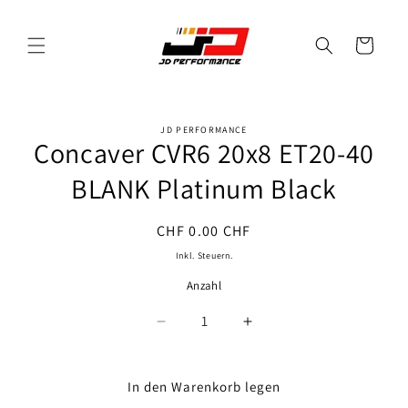
Direkt
zum
Inhalt
Warenkorb
JD PERFORMANCE
oduktinformationen
Concaver CVR6 20x8 ET20-40
ringen
BLANK Platinum Black
Normaler
CHF 0.00 CHF
Preis
Inkl. Steuern.
Anzahl
Anzahl
Verringere
Erhöhe
die
die
Menge
Menge
für
für
In den Warenkorb legen
Concaver
Concaver