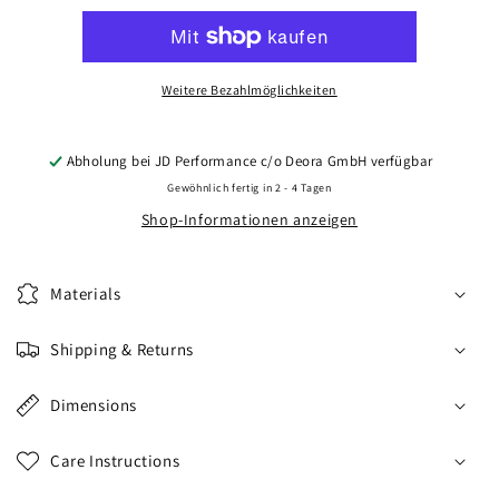
CVR6
CVR6
20x8
20x8
ET20-
ET20-
40
40
Weitere Bezahlmöglichkeiten
BLANK
BLANK
Platinum
Platinum
Black
Black
Abholung bei
JD Performance c/o Deora GmbH
verfügbar
Gewöhnlich fertig in 2 - 4 Tagen
Shop-Informationen anzeigen
Materials
Shipping & Returns
Dimensions
Care Instructions