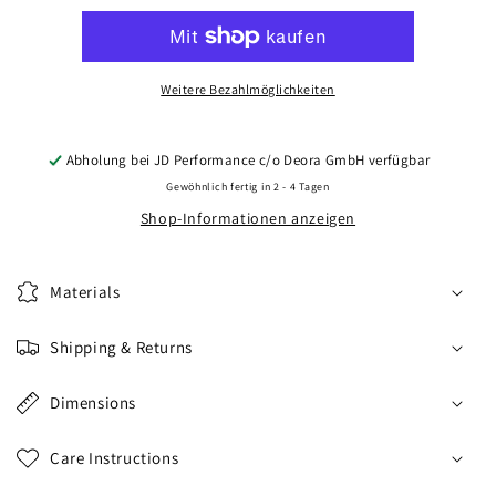
CVR6
CVR6
20x9
20x9
ET20-
ET20-
35
35
Weitere Bezahlmöglichkeiten
BLANK
BLANK
Double
Double
Tinted
Tinted
Abholung bei
JD Performance c/o Deora GmbH
verfügbar
Black
Black
Gewöhnlich fertig in 2 - 4 Tagen
Shop-Informationen anzeigen
Materials
Shipping & Returns
Dimensions
Care Instructions