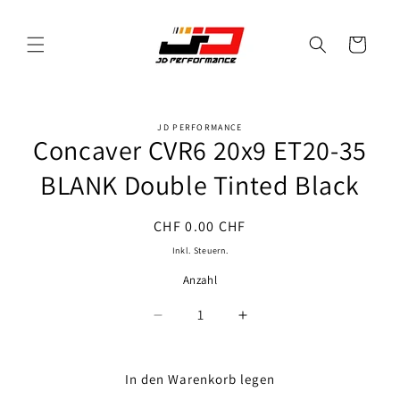
Direkt
zum
Inhalt
Warenkorb
JD PERFORMANCE
oduktinformationen
Concaver CVR6 20x9 ET20-35
ringen
BLANK Double Tinted Black
Normaler
CHF 0.00 CHF
Preis
Inkl. Steuern.
Anzahl
Anzahl
Verringere
Erhöhe
die
die
Menge
Menge
für
für
In den Warenkorb legen
Concaver
Concaver