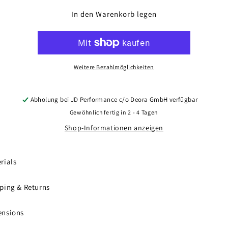
Menge
Menge
für
für
In den Warenkorb legen
Concaver
Concaver
CVR6
CVR6
22x9
22x9
ET10-
ET10-
52
52
Weitere Bezahlmöglichkeiten
BLANK
BLANK
Brushed
Brushed
Bronze
Bronze
Abholung bei
JD Performance c/o Deora GmbH
verfügbar
Gewöhnlich fertig in 2 - 4 Tagen
Shop-Informationen anzeigen
rials
ping & Returns
ensions