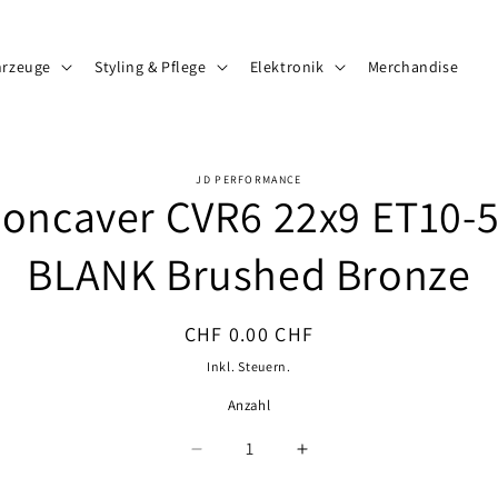
hrzeuge
Styling & Pflege
Elektronik
Merchandise
JD PERFORMANCE
oncaver CVR6 22x9 ET10-
ormationen
BLANK Brushed Bronze
Normaler
CHF 0.00 CHF
Preis
Inkl. Steuern.
Anzahl
Anzahl
Verringere
Erhöhe
die
die