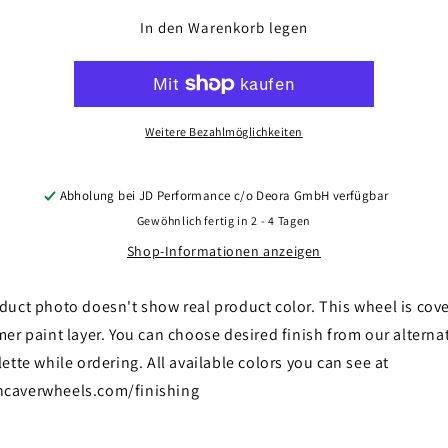
Menge
Menge
für
für
In den Warenkorb legen
Concaver
Concaver
CVR7
CVR7
20x8
20x8
ET20-
ET20-
40
40
Weitere Bezahlmöglichkeiten
BLANK
BLANK
Custom
Custom
Finish
Finish
Abholung bei
JD Performance c/o Deora GmbH
verfügbar
Gewöhnlich fertig in 2 - 4 Tagen
Shop-Informationen anzeigen
duct photo doesn't show real product color. This wheel is cov
mer paint layer. You can choose desired finish from our alterna
lette while ordering. All available colors you can see at
caverwheels.com/finishing