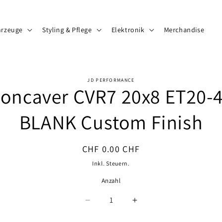
hrzeuge
Styling & Pflege
Elektronik
Merchandise
JD PERFORMANCE
oncaver CVR7 20x8 ET20-
ormationen
BLANK Custom Finish
Normaler
CHF 0.00 CHF
Preis
Inkl. Steuern.
Anzahl
Anzahl
Verringere
Erhöhe
die
die