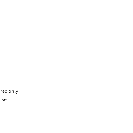
ered only
tive