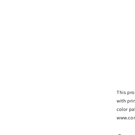
This pro
with pri
color pa
www.con