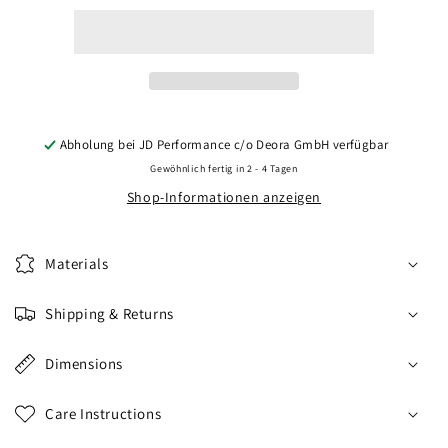
CVR7
CVR7
21x11,5
21x11,5
ET17-
ET17-
59
59
BLANK
BLANK
Brushed
Brushed
Titanium
Titanium
Abholung bei
JD Performance c/o Deora GmbH
verfügbar
Gewöhnlich fertig in 2 - 4 Tagen
Shop-Informationen anzeigen
Materials
Shipping & Returns
Dimensions
Care Instructions