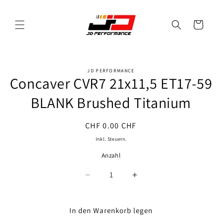
Direkt
zum
Inhalt
Warenkorb
JD PERFORMANCE
oduktinformationen
Concaver CVR7 21x11,5 ET17-59
ringen
BLANK Brushed Titanium
Normaler
CHF 0.00 CHF
Preis
Inkl. Steuern.
Anzahl
Anzahl
Verringere
Erhöhe
die
die
Menge
Menge
für
für
In den Warenkorb legen
Concaver
Concaver