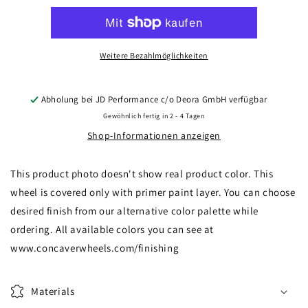
CVR7
CVR7
22x9
22x9
ET10-
ET10-
52
52
Weitere Bezahlmöglichkeiten
BLANK
BLANK
Custom
Custom
Finish
Finish
Abholung bei
JD Performance c/o Deora GmbH
verfügbar
Gewöhnlich fertig in 2 - 4 Tagen
Shop-Informationen anzeigen
This product photo doesn't show real product color. This
wheel is covered only with primer paint layer. You can choose
desired finish from our alternative color palette while
ordering. All available colors you can see at
www.concaverwheels.com/finishing
Materials