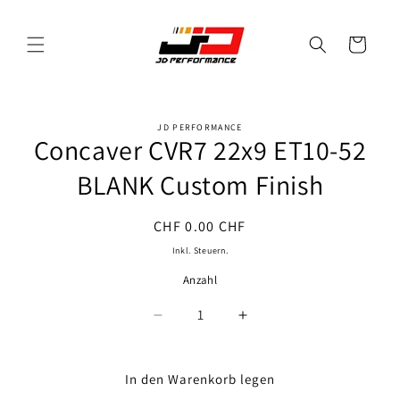
Direkt
zum
Inhalt
Warenkorb
JD PERFORMANCE
oduktinformationen
Concaver CVR7 22x9 ET10-52
ringen
BLANK Custom Finish
Normaler
CHF 0.00 CHF
Preis
Inkl. Steuern.
Anzahl
Anzahl
Verringere
Erhöhe
die
die
Menge
Menge
für
für
In den Warenkorb legen
Concaver
Concaver