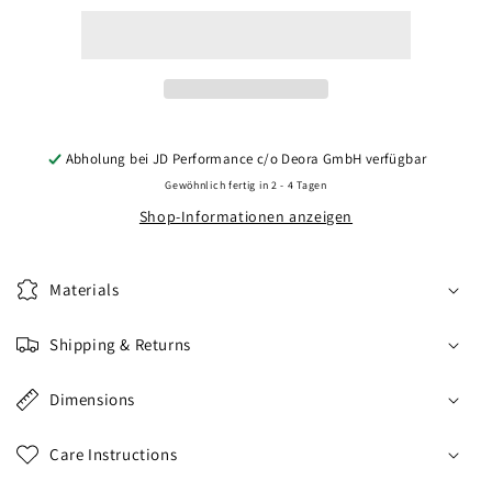
CVR8
CVR8
21x10,5
21x10,5
ET10-
ET10-
46
46
BLANK
BLANK
Black
Black
Diamond
Diamond
Abholung bei
JD Performance c/o Deora GmbH
verfügbar
Cut
Cut
Gewöhnlich fertig in 2 - 4 Tagen
Shop-Informationen anzeigen
Materials
Shipping & Returns
Dimensions
Care Instructions