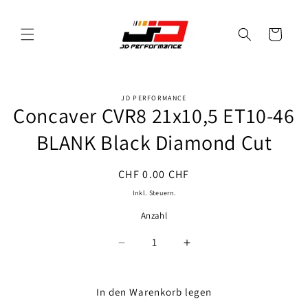
Direkt
zum
Inhalt
Warenkorb
JD PERFORMANCE
oduktinformationen
Concaver CVR8 21x10,5 ET10-46
ringen
BLANK Black Diamond Cut
Normaler
CHF 0.00 CHF
Preis
Inkl. Steuern.
Anzahl
Anzahl
Verringere
Erhöhe
die
die
Menge
Menge
für
für
In den Warenkorb legen
Concaver
Concaver