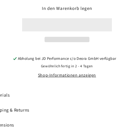
Menge
Menge
für
für
In den Warenkorb legen
Concaver
Concaver
CVR8
CVR8
21x10,5
21x10,5
ET10-
ET10-
46
46
BLANK
BLANK
Carbon
Carbon
Graphite
Graphite
Abholung bei
JD Performance c/o Deora GmbH
verfügbar
Gewöhnlich fertig in 2 - 4 Tagen
Shop-Informationen anzeigen
rials
ping & Returns
ensions