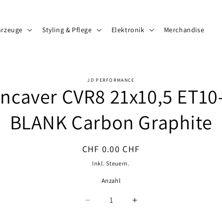
hrzeuge
Styling & Pflege
Elektronik
Merchandise
JD PERFORMANCE
ncaver CVR8 21x10,5 ET10
ormationen
BLANK Carbon Graphite
Normaler
CHF 0.00 CHF
Preis
Inkl. Steuern.
Anzahl
Anzahl
Verringere
Erhöhe
die
die