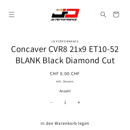
Direkt
zum
Inhalt
Warenkorb
JD PERFORMANCE
oduktinformationen
Concaver CVR8 21x9 ET10-52
ringen
BLANK Black Diamond Cut
Normaler
CHF 0.00 CHF
Preis
Inkl. Steuern.
Anzahl
Anzahl
Verringere
Erhöhe
die
die
Menge
Menge
für
für
In den Warenkorb legen
Concaver
Concaver