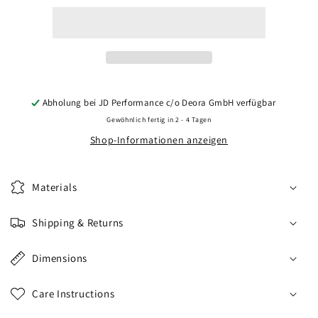
CVR8
CVR8
21x9
21x9
ET10-
ET10-
52
52
BLANK
BLANK
Black
Black
Diamond
Diamond
Abholung bei
JD Performance c/o Deora GmbH
verfügbar
Cut
Cut
Gewöhnlich fertig in 2 - 4 Tagen
Shop-Informationen anzeigen
Materials
Shipping & Returns
Dimensions
Care Instructions