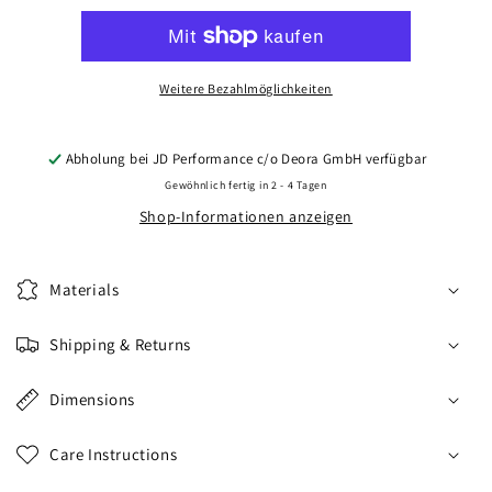
CVR9
CVR9
21x9,5
21x9,5
ET14-
ET14-
61
61
Weitere Bezahlmöglichkeiten
BLANK
BLANK
Black
Black
Diamond
Diamond
Abholung bei
JD Performance c/o Deora GmbH
verfügbar
Cut
Cut
Gewöhnlich fertig in 2 - 4 Tagen
Shop-Informationen anzeigen
Materials
Shipping & Returns
Dimensions
Care Instructions