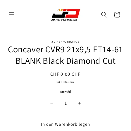
Direkt
zum
Inhalt
Warenkorb
JD PERFORMANCE
oduktinformationen
Concaver CVR9 21x9,5 ET14-61
ringen
BLANK Black Diamond Cut
Normaler
CHF 0.00 CHF
Preis
Inkl. Steuern.
Anzahl
Anzahl
Verringere
Erhöhe
die
die
Menge
Menge
für
für
In den Warenkorb legen
Concaver
Concaver