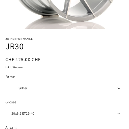
Medien
1
JD PERFORMANCE
in
JR30
Modal
öffnen
Normaler
CHF 425.00 CHF
Preis
Inkl. Steuern.
Farbe
Grösse
Anzahl
Anzahl