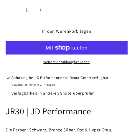
Verringere
Erhöhe
die
die
Menge
Menge
für
für
In den Warenkorb legen
JR30
JR30
Weitere Bezahlmöglichkeiten
Abholung bei
JD Performance c/o Deora GmbH
verfügbar
Gewöhnlich fertig in 2 - 4 Tagen
Verfügbarkeit in anderen Shops überprüfen
JR30 | JD Performance
Die Farben: Schwarz, Bronze Silber, Rot & Hyper Grau.