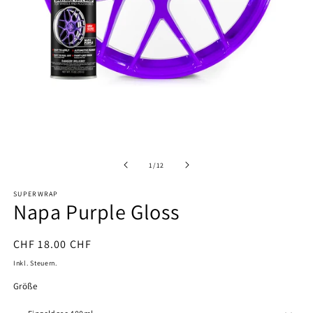
Medien
M
1
2
in
in
Modal
M
öffnen
ö
Von
1
/
12
SUPERWRAP
Napa Purple Gloss
Normaler
CHF 18.00 CHF
Preis
Inkl. Steuern.
Größe