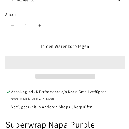
Anzahl
Anzahl
Verringere
Erhöhe
die
die
Menge
Menge
für
für
In den Warenkorb legen
Napa
Napa
Purple
Purple
Gloss
Gloss
Abholung bei
JD Performance c/o Deora GmbH
verfügbar
Gewöhnlich fertig in 2 - 4 Tagen
Verfügbarkeit in anderen Shops überprüfen
Superwrap Napa Purple