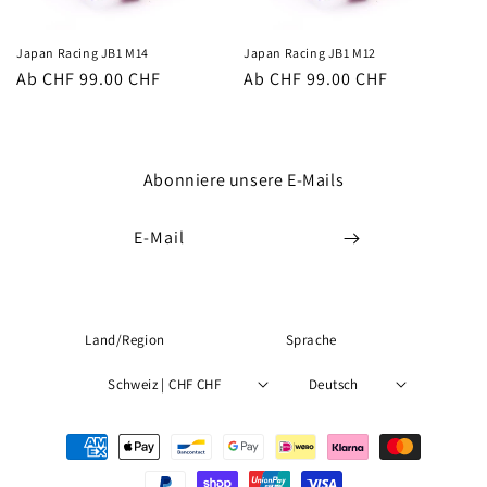
e
:
Japan Racing JB1 M14
Japan Racing JB1 M12
Normaler
Ab CHF 99.00 CHF
Normaler
Ab CHF 99.00 CHF
Preis
Preis
Abonniere unsere E-Mails
E-Mail
Land/Region
Sprache
Schweiz | CHF CHF
Deutsch
Zahlungsmethoden