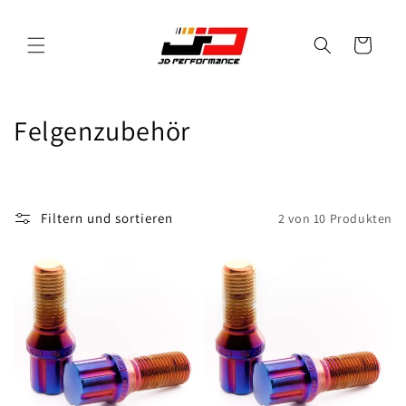
Direkt
zum
Inhalt
Warenkorb
K
Felgenzubehör
a
t
Filtern und sortieren
2 von 10 Produkten
e
g
o
r
i