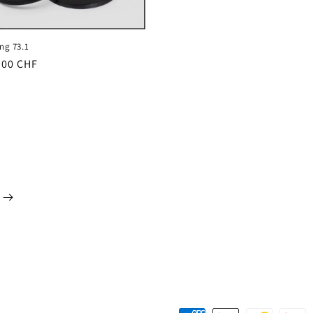
ing 73.1
er
.00 CHF