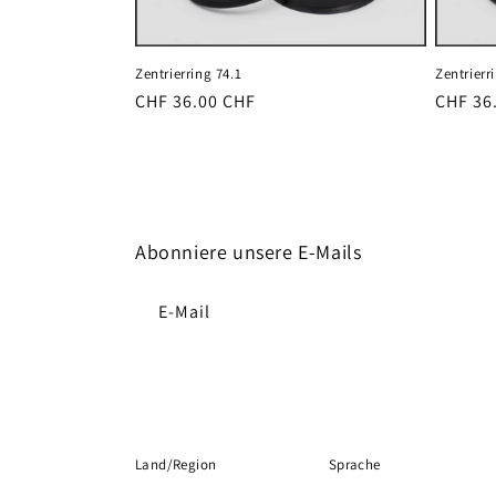
r
Zentrierring 74.1
Zentrierr
i
Normaler
CHF 36.00 CHF
Normal
CHF 36
Preis
Preis
e
:
Abonniere unsere E-Mails
E-Mail
Land/Region
Sprache